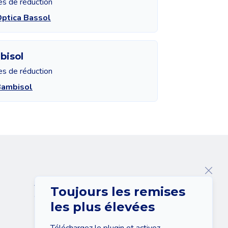
es de réduction
Optica Bassol
bisol
es de réduction
Bambisol
A propos de nous
Toujours les remises
Contact
les plus élevées